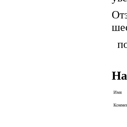
От
ше
п
На
Имя
Комме