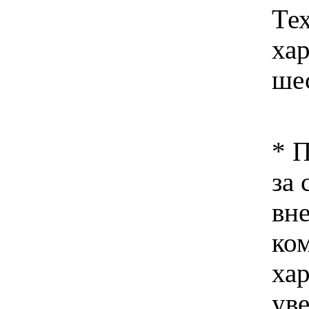
Те
хар
ше
* 
за 
вн
ко
хар
ув