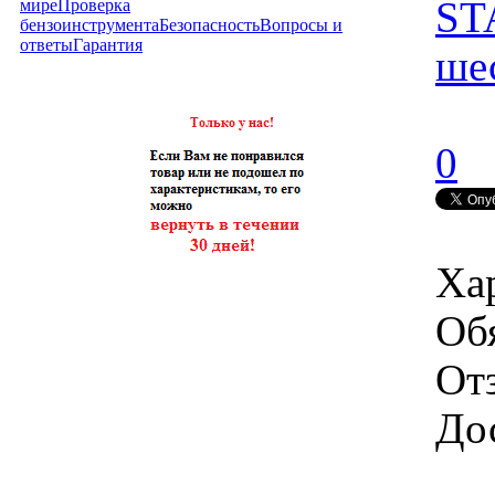
ST
мире
Проверка
бензоинструмента
Безопасность
Вопросы и
ответы
Гарантия
ше
0
Ха
Об
От
Дос