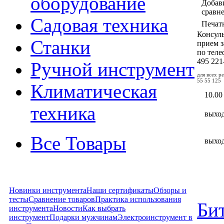
оборудование
Добав
сравн
Садовая техника
Печат
Консул
Станки
прием з
по тел
495
221
Ручной инструмент
для всех р
55 55 125
Климатическая
10.00
техника
выхо
Все Товары
выхо
Новинки инструмента
Наши сертификаты
Обзоры и
тесты
Сравнение товаров
Практика использования
Би
инструмента
Новости
Как выбрать
инструмент
Подарки мужчинам
Электроинструмент в