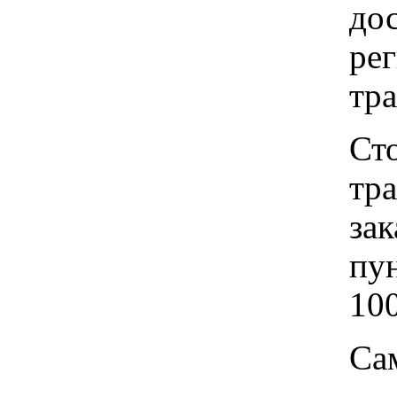
до
рег
тр
Ст
тр
зак
пу
100
Са