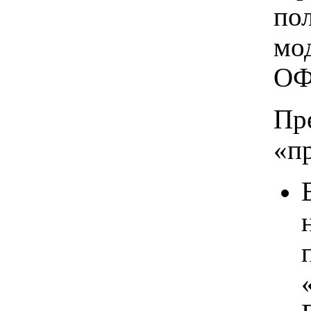
по
мо
ОФ
Пр
«п