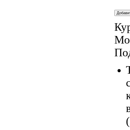
Добави
Кур
Мо
По